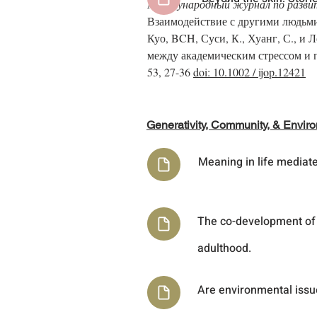
Международный журнал по разви
Взаимодействие с другими людьм
Куо, BCH, Суси, К., Хуанг, С., и
между академическим стрессом и
53, 27-36
doi: 10.1002 / ijop.12421
Generativity, Community, & Envir
Meaning in life mediat
The co-development of
adulthood.
Are environmental issue