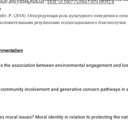
тию консультирования
.
DOI: 10.1007 / s10447-019-09392-8
и
 Лейт, Р. (2018). Опосредующая роль культурного поведения в о
 положительными результатами психосоциального благополучия
onmentalism
es the association between environmental engagement and lon
 community involvement and generative concern pathways in
s moral issues? Moral identity in relation to protecting the nat