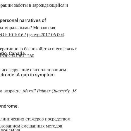
енерации заботы в зарождающейся и
personal narratives of
лемы моральными? Моральная
OI: 10.1016 / j.jenvp.2017.06.004
еративного беспокойства и его связь с
ario, Canada.
0165025415611260
е исследование с использованием
yndrome: A gap in symptom
м возрасте.
Merrill Palmer Quarterly, 58
Syndrome.
 клинических стажеров посредством
льзованием смешанных методов.
uppurativa