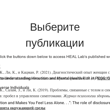
ЕДОВАТЕЛЬСКАЯ КОМАНДА
RESEARCH PROJECTS
Copy of 
Выберите
публикации
lick the buttons down below to access HEAL Lab's published w
Я
 К., Ли, К., и Кацман, Р. (2021). Диагностический опыт женщи
o Understanding Hirsutism and Mental Health Risk in PCOS: 
венные исследования в области здравоохранения, 31 (3).
https:/
erse Individuals
К., Салам, З., и Ли, К. (2019). Проблемы, связанные с телом и 
в: пробел в управлении симптомами.
Журнал психологии здоровь
tion and Makes You Feel Less Alone. . .”: The role of disclosur
защита окружающей среды