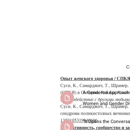
ДОМА
DR. КЕНДАЛЛ СОУСИ
ИССЛ
C
Опыт женского здоровья / СПК
Суси, К., Самарджич, Т., Шрамер,
(СПКЯ) в Онтарио, Канада.
A Gendered Approach t
Качест
Взаимодействие с другими людьми
Women and Gender Div
Суси, К., Самарджич, Т., Шрамер, 
синдрома поликистозных яичнико
1359105319840696
“It Opens the Conversa
Генеративность, сообщество и 