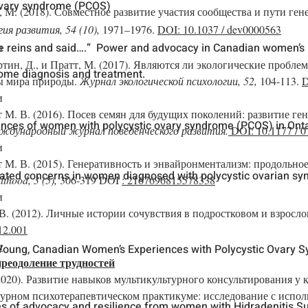
ovary syndrome (PCOS)
тт, М. (2018). Совместное развитие участия сообщества и пути г
ия развития, 54 (10),
1971–1976.
DOI: 10.1037 / dev0000563
и
 the reins and said….” Power and advoca
cy in Canadian women’s 
Куртин, Д., и Пратт, М. (2017). Являются ли экологические проб
rome diagnosis and treatment.
ы мира природы.
Журнал экологической психологии, 52,
104-113.
D
и
т М. В. (2016). Посев семян для будущих поколений: развитие ген
ences of women with polycystic ovary syndrome (PCOS) in Ont
ждународный журнал поведенческого развития.
DOI: 10.1177 / 
и
тт М. В. (2015). Генеративность и энвайронментализм: продольно
ted concerns in women diagnosed with polycystic ovarian s
thood, 3 (5),
306-319 DOI
: 2167696815578338
и
.В. (2012). Личные истории сочувствия в подростковом и взросло
12.001
и
”: Young, Canadian Women’s Experiences with Polycystic Ovary 
 преодоление трудностей
 (2020). Развитие навыков мультикультурного консультирования у
турном психотерапевтическом практикуме: исследование с испо
es of advocacy and resilience from women with Hidradenitis S