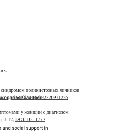
Войти
MEDIA
Copy of MEDIA
More
ork.
н с синдромом поликистозных яичников
Comparing Cisgender
/doi.org/10.1177/1049732320971235
симптомами у женщин с диагнозом
я,
1-12,
DOI: 10.1177 /
e and social support in