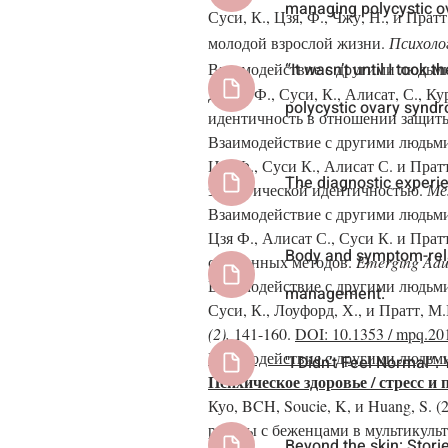
managing polycystic 
Суси, К., Цзя, Ф., Чжу, Н., и Пра
молодой взрослой жизни.
Психолог
Взаимодействие с другими людьм
“It wasn’t until I took
Джиа, Ф., Суси, К., Алисат, С., 
polycystic ovary synd
идентичность в отношении защит
Взаимодействие с другими людьм
Цзя Ф., Суси К., Алисат С. и Прат
The diagnostic experi
экологической идентичностью.
Ме
Взаимодействие с другими людьм
Цзя Ф., Алисат С., Суси К. и Пра
Body and symptom-rela
смешанных методов.
Emerging Adul
Взаимодействие с другими людьм
management.
Суси, К., Лоуфорд, Х., и Пратт, М
(2),
141-160.
DOI: 10.1353 / mpq.20
Взаимодействие с другими людьм
"I Didn’t Feel Normal
Психическое здоровье / стресс и
Куо, BCH, Soucie, K, и Huang, S.
работы с беженцами в мультикуль
Beyond the skin: Stori